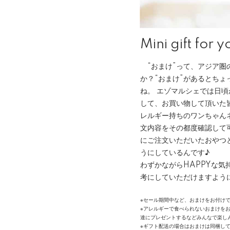
Mini gift for y
“おまけ”って、アジア圏
か？“おまけ”があるとち
ね。 エゾマルシェでは日頃
して、お買い物して頂いた
レルギー持ちのワンちゃん
文内容をその都度確認して
にご注文いただいたおやつ
うにしているんです♪
わずかながらHAPPYな気
考にしていただけますよう
※セール期間中など、おまけをお付け
※アレルギーで食べられないおまけを
達にプレゼントするなどみんなで楽し
※ギフト配送の場合はおまけは同梱し