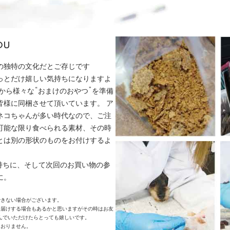
ou
の独特の文化だとご存じです
ょっとだけ嬉しい気持ちになりますよ
から様々な“おまけのおやつ”を準備
皆様に同梱させて頂いています。 ア
ネコちゃんが多い時代なので、ご注
可能な限り食べられる素材、その時
とは別の形状のものをお付けするよ
持ちに、そして次回のお買い物の参
に。
できない場合がございます。
お届けする場合もあるかと思いますがその時はお友
んでいただけたらとっても嬉しいです。
ておりません。