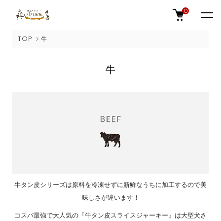
0
TOP
牛
牛
牛タン皮シリーズは原料を冷凍せずに新鮮なうちに加工するので美
味しさが違います！
コスパ最強で大人気の
『牛タン皮スライスジャーキー』
は大型犬さ