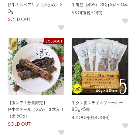
仔牛のスペアリブ（小さめ） 3
牛鬼筋（細め） 30g 約7~10本
0g
990円(税90円)
SOLD OUT
SOLDOUT
【激レア！数量限定】
牛タン皮スライスジャーキー
仔牛のテール（太め） ３本入り
80g×5袋
（ 約50g）
4,400円(税400円)
SOLD OUT