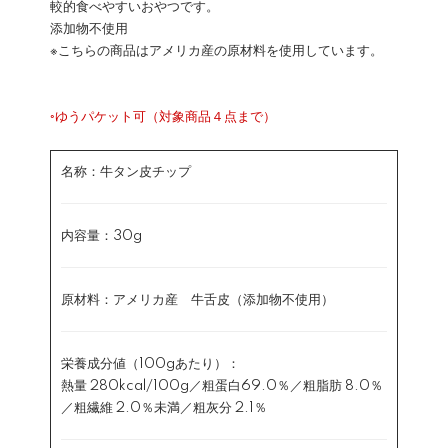
較的食べやすいおやつです。
添加物不使用
※こちらの商品はアメリカ産の原材料を使用しています。
◦ゆうパケット可（対象商品４点まで）
名称：牛タン皮チップ
内容量：30g
原材料：アメリカ産 牛舌皮（添加物不使用）
栄養成分値（100gあたり）：
熱量 280kcal/100g／粗蛋白69.0％／粗脂肪 8.0％
／粗繊維 2.0％未満／粗灰分 2.1％