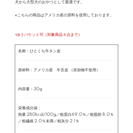
犬から大型犬のおやつとして最適です。
※こちらの商品はアメリカ産の原料を使用しております。
◦ゆうパケット可（対象商品４点まで）
名称：ひとくち牛タン皮
原材料：アメリカ産 牛舌皮 （添加物不使用）
内容量：30g
栄養成分値：
熱量 280kcal/100g／粗蛋白69.0％／粗脂肪 8.0％
／粗繊維 2.0％未満／粗灰分 2.1％