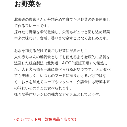
お野菜を
北海道の農家さんが丹精込めて育てたお野菜のみを使用し
て作るフレークです。
採れたて野菜を瞬間乾燥し、栄養もギュッと閉じ込め野菜
本来の味わい、食感、香りまで余すことなく楽しめます。
お水を加えるだけで裏ごし野菜に早変わり！
人の赤ちゃんの離乳食としても使えるよう徹底的に品質を
追及した独自製法（北海道HACCP 認証工場）で製造し
た、人も犬も猫も一緒に食べられるおやつです。 人が食べ
ても美味しく、いつものフードに振りかけるだけではな
く、お水を加えてスープやマッシュ、介護食にも野菜本来
の味わいそのままに食べられます。
様々な手作りレシピの強力なアイテムとしてどうぞ。
◦ゆうパケット可（対象商品４点まで）