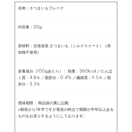
名称：さつまいもフレーク
内容量：20g
原材料：北海道産 さつまいも（シルクスイート）（添
加物不使用）
栄養成分（100gあたり）： 熱量：360kcal ／たんぱ
く質：4.8％ ／脂肪分：0.4% ／繊維質：11.5％ ／粗
灰分：3.3％
賞味期限： 商品袋の裏に記載
※製造から1年半ですが発送の時点で期限が半年以上ある
ものをお送りするようにしております。