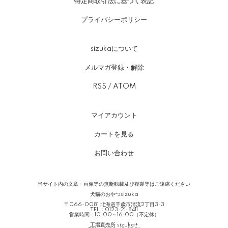
特定商取引法に基づく表記
プライバシーポリシー
sizukaについて
メルマガ登録・解除
RSS
/
ATOM
マイアカウント
カートを見る
お問い合わせ
当サイト内の文章・画像等の無断転載及び複製等はご遠慮ください
犬猫のおやつsizuka
〒066-0081 北海道千歳市清流2丁目3-3
TEL：0123-21-8411
営業時間：10:00～16:00（不定休）
工場直売所 sizuka+