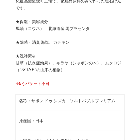
化粧品製造認可工場で、化粧品原料のみで作った塩石けん
です。
★保湿・美容成分
馬油（コウネ）、北海道産 馬プラセンタ
★除菌・消臭 海塩、カテキン
★洗浄素材
甘草（抗炎症効果）、キラヤ（シャボンの木）、ムクロジ
（“SOAP”の由来の植物）
◦ゆうパケット不可
名称：サボン ドゥ シズカ ソルトバブル プレミアム
原産国：日本