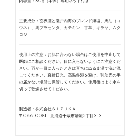
内容量：80g（本体）専用ネット付き
主要成分：玄界灘と瀬戸内海のブレンド海塩、馬油（コ
ウネ）、馬プラセンタ、カテキン、甘草、キラヤ、ムク
ロジ
使用上の注意：お肌に合わない場合はご使用を中止して
医師にご相談ください。目に入らないようにご注意くだ
さい。万が一目に入ったときは直ちにぬるま湯で洗い流
してください。直射日光、高温多湿を避け、乳幼児の手
の届かない場所に保管してください。使用後はよく水を
切って乾燥させてください。
製造者：株式会社ＳＩＺＵＫＡ
〒066-0081 北海道千歳市清流2丁目3-3